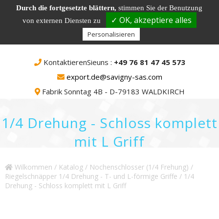
Durch die fortgesetzte blättern,
stimmen Sie der Benutzung
✓ OK, akzeptiere alles
von externen Diensten zu
Personalisieren
KontaktierenSieuns :
+49 76 81 47 45 573
export.de@savigny-sas.com
Fabrik Sonntag 4B - D-79183 WALDKIRCH
1/4 Drehung - Schloss komplett
mit L Griff
Wilkommen
/
Katalog
/
Nochenschlosser (1/4 Frehung)
/
Riegelschnäpper 1/4 Drehung - T- und L-förmige Griffe
/ 1/4
Drehung - Schloss komplett mit L Griff