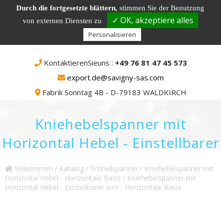
Durch die fortgesetzte blättern,
stimmen Sie der Benutzung
✓ OK, akzeptiere alles
von externen Diensten zu
Personalisieren
KontaktierenSieuns :
+49 76 81 47 45 573
export.de@savigny-sas.com
Fabrik Sonntag 4B - D-79183 WALDKIRCH
Kniehebelspanner mit
Horizontal Hebel - Einstellbarer
arm - Horizontale Basis
Wilkommen
/
Katalog
/
Schnellspanner
/
Kniehebelspanner mit
Horizontal Hebel - Horizontale Basis
/ Kniehebelspanner mit
Horizontal Hebel - Einstellbarer arm - Horizontale Basis