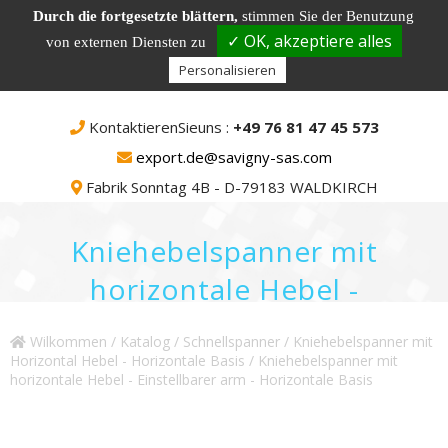
Durch die fortgesetzte blättern,
stimmen Sie der Benutzung
✓ OK, akzeptiere alles
von externen Diensten zu
Personalisieren
KontaktierenSieuns :
+49 76 81 47 45 573
export.de@savigny-sas.com
Fabrik Sonntag 4B - D-79183 WALDKIRCH
Kniehebelspanner mit
horizontale Hebel -
Einstellbarer arm - Horizontale
Wilkommen
/
Katalog
/
Schnellspanner
/
Kniehebelspanner mit
Basis
Horizontal Hebel - Horizontale Basis
/ Kniehebelspanner mit
horizontale Hebel - Einstellbarer arm - Horizontale Basis