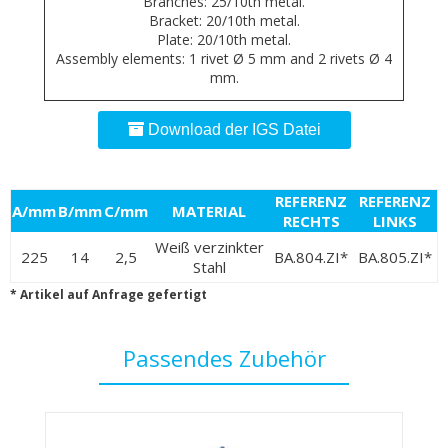
Branches: 25/10th metal.
Bracket: 20/10th metal.
Plate: 20/10th metal.
Assembly elements: 1 rivet Ø 5 mm and 2 rivets Ø 4
mm.
Download der IGS Datei
REFERENZ
REFERENZ
A/mm
B/mm
C/mm
MATERIAL
RECHTS
LINKS
Weiß verzinkter
225
14
2,5
BA.804.ZI*
BA.805.ZI*
Stahl
* Artikel auf Anfrage gefertigt
Passendes Zubehör