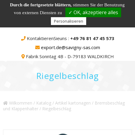
Durch die fortgesetzte blättern,
stimmen Sie der Benutzung
✓ OK, akzeptiere alles
von externen Diensten zu
Personalisieren
KontaktierenSieuns :
+49 76 81 47 45 573
export.de@savigny-sas.com
Fabrik Sonntag 4B - D-79183 WALDKIRCH
Riegelbeschlag
Wilkommen
/
Katalog
/
Artikel kartonagen
/
Bremsbeschlag
und Klappenhalter
/ Riegelbeschlag