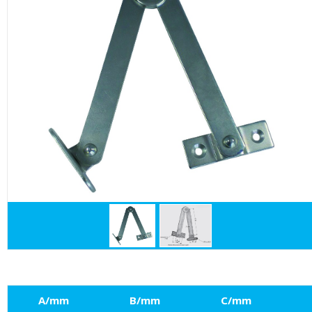
A/mm
B/mm
C/mm