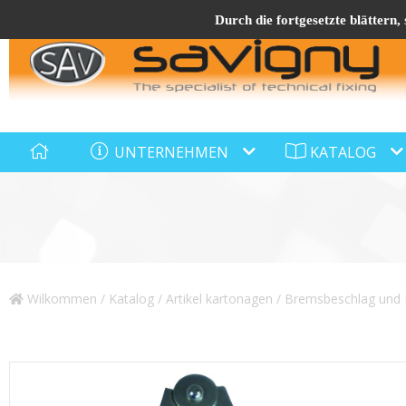
Durch die fortgesetzte blättern,
UNTERNEHMEN
KATALOG
Wilkommen
/
Katalog
/
Artikel kartonagen
/
Bremsbeschlag und 