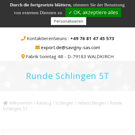
Durch die fortgesetzte blättern,
stimmen Sie der Benutzung
✓ OK, akzeptiere alles
von externen Diensten zu
Personalisieren
KontaktierenSieuns :
+49 76 81 47 45 573
export.de@savigny-sas.com
Fabrik Sonntag 4B - D-79183 WALDKIRCH
Runde Schlingen 5T
Wilkommen
/
Katalog
/
Schlingen
/
Hebeschlingen
/ Runde
Schlingen 5T