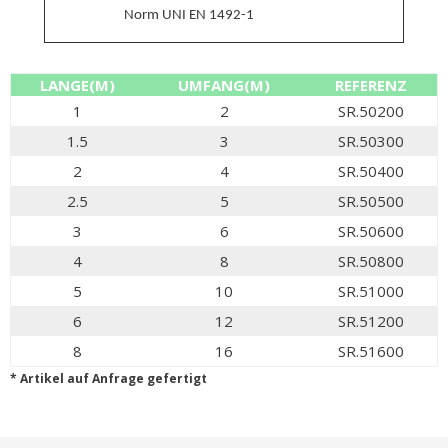
Norm UNI EN 1492-1
LANGE(M)
UMFANG(M)
REFERENZ
1
2
SR.50200
1.5
3
SR.50300
2
4
SR.50400
2.5
5
SR.50500
3
6
SR.50600
4
8
SR.50800
5
10
SR.51000
6
12
SR.51200
8
16
SR.51600
* Artikel auf Anfrage gefertigt