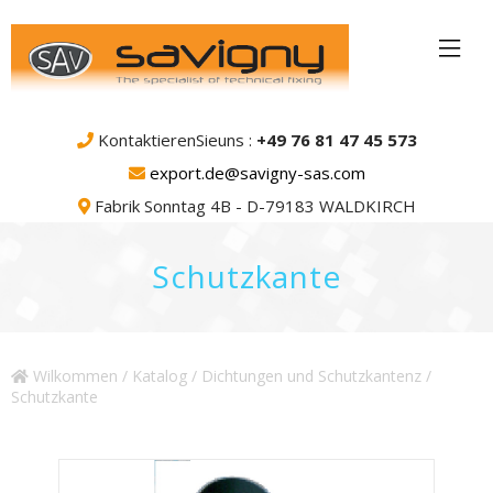
KontaktierenSieuns :
+49 76 81 47 45 573
export.de@savigny-sas.com
Fabrik Sonntag 4B - D-79183 WALDKIRCH
Schutzkante
Wilkommen
/
Katalog
/
Dichtungen und Schutzkantenz
/
Schutzkante