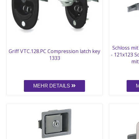
Schloss mit
Griff VTC.128.PC Compression latch key
- 121x123 Sc
1333
mit
MEHR DETAILS