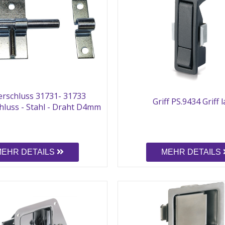
erschluss 31731- 31733
Griff PS.9434 Griff l
hluss - Stahl - Draht D4mm
MEHR DETAILS
MEHR DETAILS