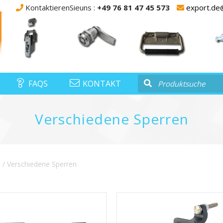
KontaktierenSieuns :
+49 76 81 47 45 573
export.de
FAQS
KONTAKT
Verschiedene Sperren
e
/ Verschiedene Sperren