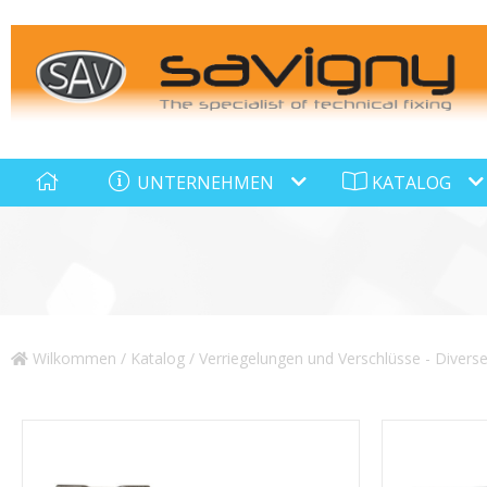
UNTERNEHMEN
KATALOG
Wilkommen
/
Katalog
/
Verriegelungen und Verschlüsse - Divers